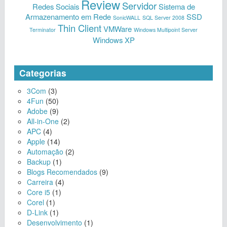
Review
Servidor
Redes Sociais
Sistema de
Armazenamento em Rede
SSD
SonicWALL
SQL Server 2008
Thin Client
VMWare
Terminator
Windows Multipoint Server
Windows XP
Categorias
3Com
(3)
4Fun
(50)
Adobe
(9)
All-in-One
(2)
APC
(4)
Apple
(14)
Automação
(2)
Backup
(1)
Blogs Recomendados
(9)
Carreira
(4)
Core i5
(1)
Corel
(1)
D-Link
(1)
Desenvolvimento
(1)