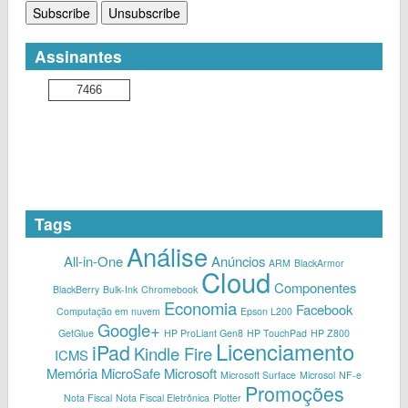
Assinantes
7466
Tags
Análise
All-in-One
Anúncios
ARM
BlackArmor
Cloud
Componentes
BlackBerry
Bulk-Ink
Chromebook
Economia
Facebook
Computação em nuvem
Epson L200
Google+
GetGlue
HP ProLiant Gen8
HP TouchPad
HP Z800
Licenciamento
iPad
Kindle Fire
ICMS
Memória
MicroSafe
Microsoft
Microsoft Surface
Microsol
NF-e
Promoções
Nota Fiscal
Nota Fiscal Eletrônica
Plotter