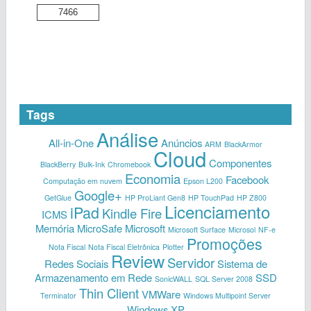
7466
Tags
Análise
All-in-One
Anúncios
ARM
BlackArmor
Cloud
Componentes
BlackBerry
Bulk-Ink
Chromebook
Economia
Facebook
Computação em nuvem
Epson L200
Google+
GetGlue
HP ProLiant Gen8
HP TouchPad
HP Z800
Licenciamento
iPad
Kindle Fire
ICMS
Memória
MicroSafe
Microsoft
Microsoft Surface
Microsol
NF-e
Promoções
Nota Fiscal
Nota Fiscal Eletrônica
Plotter
Review
Servidor
Redes Sociais
Sistema de
Armazenamento em Rede
SSD
SonicWALL
SQL Server 2008
Thin Client
VMWare
Terminator
Windows Multipoint Server
Windows XP