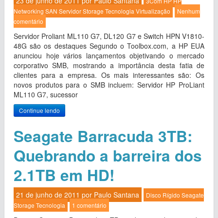
23 de junho de 2011 por
Paulo Santana
3Com
HP
HP
Networking
SAN
Servidor
Storage
Tecnologia
Virtualização
Nenhum
comentário
Servidor Proliant ML110 G7, DL120 G7 e Switch HPN V1810-
48G são os destaques Segundo o Toolbox.com, a HP EUA
anunciou hoje vários lançamentos objetivando o mercado
corporativo SMB, mostrando a importância desta fatia de
clientes para a empresa. Os mais interessantes são: Os
novos produtos para o SMB incluem: Servidor HP ProLiant
ML110 G7, sucessor
Continue lendo
Seagate Barracuda 3TB:
Quebrando a barreira dos
2.1TB em HD!
21 de junho de 2011 por
Paulo Santana
Disco Rígido
Seagate
Storage
Tecnologia
1 comentário