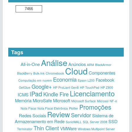
7466
Tags
Análise
All-in-One
Anúncios
ARM
BlackArmor
Cloud
Componentes
BlackBerry
Bulk-Ink
Chromebook
Economia
Facebook
Computação em nuvem
Epson L200
Google+
GetGlue
HP ProLiant Gen8
HP TouchPad
HP Z800
Licenciamento
iPad
Kindle Fire
ICMS
Memória
MicroSafe
Microsoft
Microsoft Surface
Microsol
NF-e
Promoções
Nota Fiscal
Nota Fiscal Eletrônica
Plotter
Review
Servidor
Redes Sociais
Sistema de
Armazenamento em Rede
SSD
SonicWALL
SQL Server 2008
Thin Client
VMWare
Terminator
Windows Multipoint Server