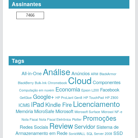
Assinantes
7466
Tags
Análise
All-in-One
Anúncios
ARM
BlackArmor
Cloud
Componentes
BlackBerry
Bulk-Ink
Chromebook
Economia
Facebook
Computação em nuvem
Epson L200
Google+
GetGlue
HP ProLiant Gen8
HP TouchPad
HP Z800
Licenciamento
iPad
Kindle Fire
ICMS
Memória
MicroSafe
Microsoft
Microsoft Surface
Microsol
NF-e
Promoções
Nota Fiscal
Nota Fiscal Eletrônica
Plotter
Review
Servidor
Redes Sociais
Sistema de
Armazenamento em Rede
SSD
SonicWALL
SQL Server 2008