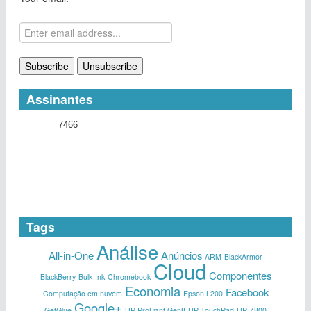
Assinantes
7466
Tags
Análise
All-in-One
Anúncios
ARM
BlackArmor
Cloud
Componentes
BlackBerry
Bulk-Ink
Chromebook
Economia
Facebook
Computação em nuvem
Epson L200
Google+
GetGlue
HP ProLiant Gen8
HP TouchPad
HP Z800