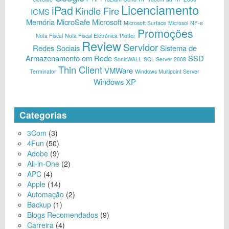
Licenciamento
iPad
Kindle Fire
ICMS
Memória
MicroSafe
Microsoft
Microsoft Surface
Microsol
NF-e
Promoções
Nota Fiscal
Nota Fiscal Eletrônica
Plotter
Review
Servidor
Redes Sociais
Sistema de
Armazenamento em Rede
SSD
SonicWALL
SQL Server 2008
Thin Client
VMWare
Terminator
Windows Multipoint Server
Windows XP
Categorias
3Com
(3)
4Fun
(50)
Adobe
(9)
All-in-One
(2)
APC
(4)
Apple
(14)
Automação
(2)
Backup
(1)
Blogs Recomendados
(9)
Carreira
(4)