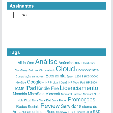
Assinantes
7466
Tags
Análise
All-in-One
Anúncios
ARM
BlackArmor
Cloud
Componentes
BlackBerry
Bulk-Ink
Chromebook
Economia
Facebook
Computação em nuvem
Epson L200
Google+
GetGlue
HP ProLiant Gen8
HP TouchPad
HP Z800
Licenciamento
iPad
Kindle Fire
ICMS
Memória
MicroSafe
Microsoft
Microsoft Surface
Microsol
NF-e
Promoções
Nota Fiscal
Nota Fiscal Eletrônica
Plotter
Review
Servidor
Redes Sociais
Sistema de
Armazenamento em Rede
SSD
SonicWALL
SQL Server 2008