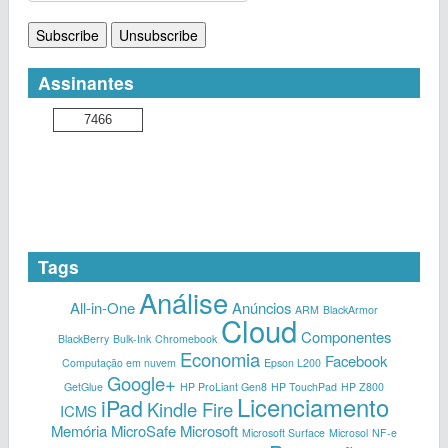
Assinantes
7466
Tags
Análise
All-in-One
Anúncios
ARM
BlackArmor
Cloud
Componentes
BlackBerry
Bulk-Ink
Chromebook
Economia
Facebook
Computação em nuvem
Epson L200
Google+
GetGlue
HP ProLiant Gen8
HP TouchPad
HP Z800
Licenciamento
iPad
Kindle Fire
ICMS
Memória
MicroSafe
Microsoft
Microsoft Surface
Microsol
NF-e