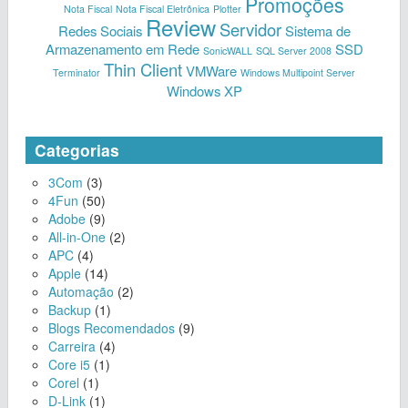
Promoções
Nota Fiscal
Nota Fiscal Eletrônica
Plotter
Review
Servidor
Redes Sociais
Sistema de
Armazenamento em Rede
SSD
SonicWALL
SQL Server 2008
Thin Client
VMWare
Terminator
Windows Multipoint Server
Windows XP
Categorias
3Com
(3)
4Fun
(50)
Adobe
(9)
All-in-One
(2)
APC
(4)
Apple
(14)
Automação
(2)
Backup
(1)
Blogs Recomendados
(9)
Carreira
(4)
Core i5
(1)
Corel
(1)
D-Link
(1)