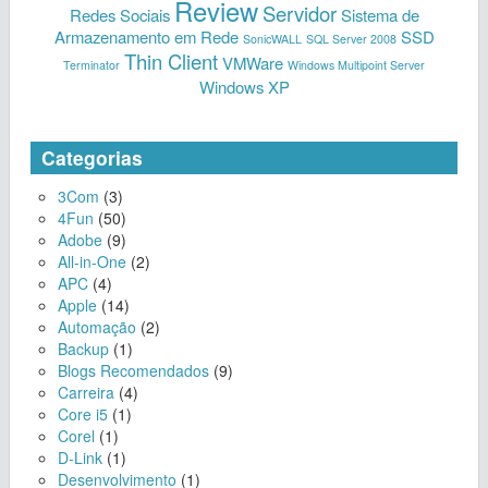
Review
Servidor
Redes Sociais
Sistema de
Armazenamento em Rede
SSD
SonicWALL
SQL Server 2008
Thin Client
VMWare
Terminator
Windows Multipoint Server
Windows XP
Categorias
3Com
(3)
4Fun
(50)
Adobe
(9)
All-in-One
(2)
APC
(4)
Apple
(14)
Automação
(2)
Backup
(1)
Blogs Recomendados
(9)
Carreira
(4)
Core i5
(1)
Corel
(1)
D-Link
(1)
Desenvolvimento
(1)