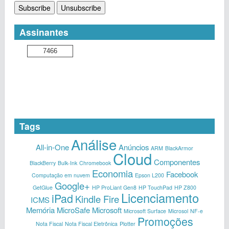
Assinantes
7466
Tags
Análise
All-in-One
Anúncios
ARM
BlackArmor
Cloud
Componentes
BlackBerry
Bulk-Ink
Chromebook
Economia
Facebook
Computação em nuvem
Epson L200
Google+
GetGlue
HP ProLiant Gen8
HP TouchPad
HP Z800
Licenciamento
iPad
Kindle Fire
ICMS
Memória
MicroSafe
Microsoft
Microsoft Surface
Microsol
NF-e
Promoções
Nota Fiscal
Nota Fiscal Eletrônica
Plotter