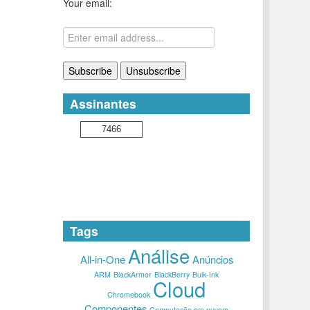
Your email:
Assinantes
7466
Tags
Análise
All-in-One
Anúncios
ARM
BlackArmor
BlackBerry
Bulk-Ink
Cloud
Chromebook
Componentes
Computação em nuvem