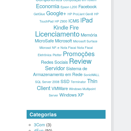
Economia
Facebook
Epson L200
Google+
GetGlue
HP ProLiant Gen8
HP
iPad
ICMS
TouchPad
HP Z800
Kindle Fire
Licenciamento
Memória
MicroSafe
Microsoft
Microsoft Surface
Microsol
NF-e
Nota Fiscal
Nota Fiscal
Promoções
Eletrônica
Plotter
Review
Redes Sociais
Servidor
Sistema de
Armazenamento em Rede
SonicWALL
Thin
SSD
SQL Server 2008
Terminator
Client
VMWare
Windows Multipoint
Windows XP
Server
Categorias
3Com
(3)
4Fun
(50)