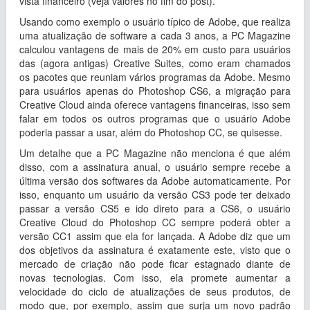
vista financeiro (veja valores no fim do post).
Usando como exemplo o usuário típico de Adobe, que realiza
uma atualização de software a cada 3 anos, a PC Magazine
calculou vantagens de mais de 20% em custo para usuários
das (agora antigas) Creative Suites, como eram chamados
os pacotes que reuniam vários programas da Adobe. Mesmo
para usuários apenas do Photoshop CS6, a migração para
Creative Cloud ainda oferece vantagens financeiras, isso sem
falar em todos os outros programas que o usuário Adobe
poderia passar a usar, além do Photoshop CC, se quisesse.
Um detalhe que a PC Magazine não menciona é que além
disso, com a assinatura anual, o usuário sempre recebe a
última versão dos softwares da Adobe automaticamente. Por
isso, enquanto um usuário da versão CS3 pode ter deixado
passar a versão CS5 e ido direto para a CS6, o usuário
Creative Cloud do Photoshop CC sempre poderá obter a
versão CC1 assim que ela for lançada. A Adobe diz que um
dos objetivos da assinatura é exatamente este, visto que o
mercado de criação não pode ficar estagnado diante de
novas tecnologias. Com isso, ela promete aumentar a
velocidade do ciclo de atualizações de seus produtos, de
modo que, por exemplo, assim que surja um novo padrão