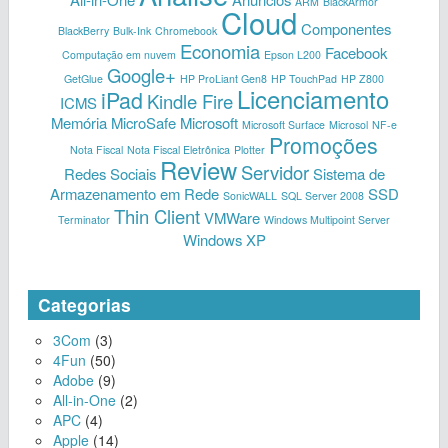
ARM
BlackArmor
Cloud
Componentes
BlackBerry
Bulk-Ink
Chromebook
Economia
Facebook
Computação em nuvem
Epson L200
Google+
GetGlue
HP ProLiant Gen8
HP TouchPad
HP Z800
Licenciamento
iPad
Kindle Fire
ICMS
Memória
MicroSafe
Microsoft
Microsoft Surface
Microsol
NF-e
Promoções
Nota Fiscal
Nota Fiscal Eletrônica
Plotter
Review
Servidor
Redes Sociais
Sistema de
Armazenamento em Rede
SSD
SonicWALL
SQL Server 2008
Thin Client
VMWare
Terminator
Windows Multipoint Server
Windows XP
Categorias
3Com
(3)
4Fun
(50)
Adobe
(9)
All-in-One
(2)
APC
(4)
Apple
(14)