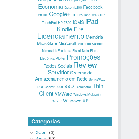
Economia
Facebook
Epson L200
Google+
GetGlue
HP ProLiant Gen8
HP
iPad
ICMS
TouchPad
HP Z800
Kindle Fire
Licenciamento
Memória
MicroSafe
Microsoft
Microsoft Surface
Microsol
NF-e
Nota Fiscal
Nota Fiscal
Promoções
Eletrônica
Plotter
Review
Redes Sociais
Servidor
Sistema de
Armazenamento em Rede
SonicWALL
Thin
SSD
SQL Server 2008
Terminator
Client
VMWare
Windows Multipoint
Windows XP
Server
Categorias
3Com
(3)
4Fun
(50)