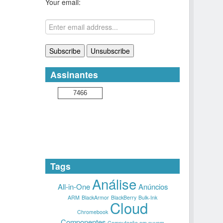
Your email:
Assinantes
7466
Tags
Análise
All-in-One
Anúncios
ARM
BlackArmor
BlackBerry
Bulk-Ink
Cloud
Chromebook
Componentes
Computação em nuvem