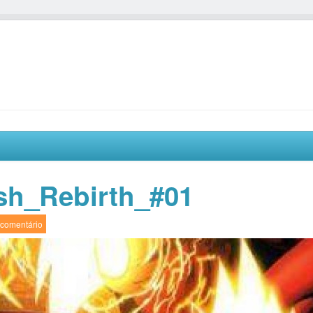
sh_Rebirth_#01
comentário