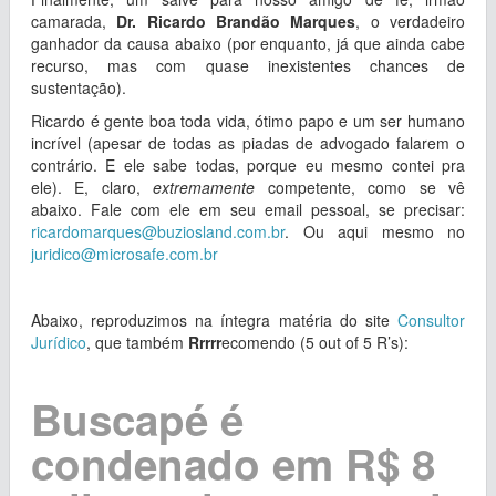
camarada,
Dr. Ricardo Brandão Marques
, o verdadeiro
ganhador da causa abaixo (por enquanto, já que ainda cabe
recurso, mas com quase inexistentes chances de
sustentação).
Ricardo é gente boa toda vida, ótimo papo e um ser humano
incrível (apesar de todas as piadas de advogado falarem o
contrário. E ele sabe todas, porque eu mesmo contei pra
ele). E, claro,
extremamente
competente, como se vê
abaixo. Fale com ele em seu email pessoal, se precisar:
ricardomarques@buziosland.com.br
. Ou aqui mesmo no
juridico@microsafe.com.br
Abaixo, reproduzimos na íntegra matéria do site
Consultor
Jurídico
, que também
Rrrrr
ecomendo (5 out of 5 R’s):
Buscapé é
condenado em R$ 8