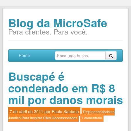
Blog da MicroSafe
Para clientes. Para você.
Home
Buscapé é
condenado em R$ 8
mil por danos morais
7 de abril de 2011 por
Paulo Santana
Empreendedorismo
Jurídico
Para inspirar
Sites Recomendados
1 comentário