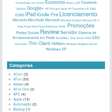
Economia
Facebook
Computação em nuvem
Epson L200
Google+
GetGlue
HP ProLiant Gen8
HP TouchPad
HP Z800
Licenciamento
iPad
Kindle Fire
ICMS
Memória
MicroSafe
Microsoft
Microsoft Surface
Microsol
NF-e
Promoções
Nota Fiscal
Nota Fiscal Eletrônica
Plotter
Review
Servidor
Redes Sociais
Sistema de
Armazenamento em Rede
SSD
SonicWALL
SQL Server 2008
Thin Client
VMWare
Terminator
Windows Multipoint Server
Windows XP
Categorias
3Com
(3)
4Fun
(50)
Adobe
(9)
All-in-One
(2)
APC
(4)
Apple
(14)
Automação
(2)
Backup
(1)