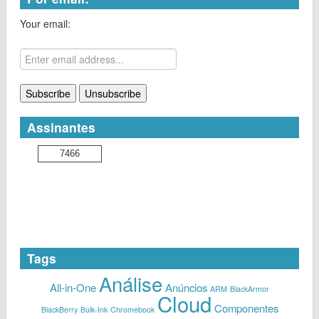
Your email:
Assinantes
7466
Tags
Análise
All-in-One
Anúncios
ARM
BlackArmor
Cloud
Componentes
BlackBerry
Bulk-Ink
Chromebook