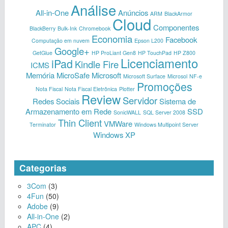
Análise
All-in-One
Anúncios
ARM
BlackArmor
Cloud
Componentes
BlackBerry
Bulk-Ink
Chromebook
Economia
Facebook
Computação em nuvem
Epson L200
Google+
GetGlue
HP ProLiant Gen8
HP TouchPad
HP Z800
Licenciamento
iPad
Kindle Fire
ICMS
Memória
MicroSafe
Microsoft
Microsoft Surface
Microsol
NF-e
Promoções
Nota Fiscal
Nota Fiscal Eletrônica
Plotter
Review
Servidor
Redes Sociais
Sistema de
Armazenamento em Rede
SSD
SonicWALL
SQL Server 2008
Thin Client
VMWare
Terminator
Windows Multipoint Server
Windows XP
Categorias
3Com
(3)
4Fun
(50)
Adobe
(9)
All-in-One
(2)
APC
(4)