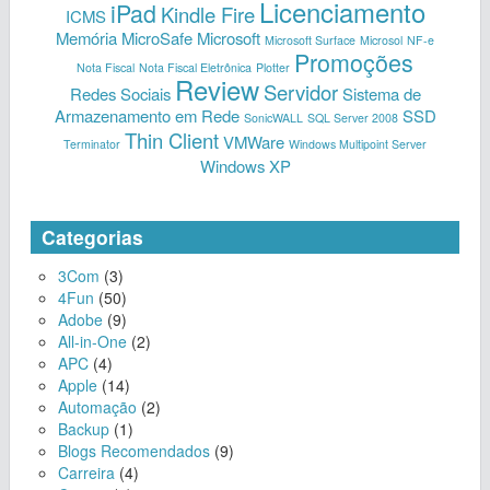
Licenciamento
iPad
Kindle Fire
ICMS
Memória
MicroSafe
Microsoft
Microsoft Surface
Microsol
NF-e
Promoções
Nota Fiscal
Nota Fiscal Eletrônica
Plotter
Review
Servidor
Redes Sociais
Sistema de
Armazenamento em Rede
SSD
SonicWALL
SQL Server 2008
Thin Client
VMWare
Terminator
Windows Multipoint Server
Windows XP
Categorias
3Com
(3)
4Fun
(50)
Adobe
(9)
All-in-One
(2)
APC
(4)
Apple
(14)
Automação
(2)
Backup
(1)
Blogs Recomendados
(9)
Carreira
(4)