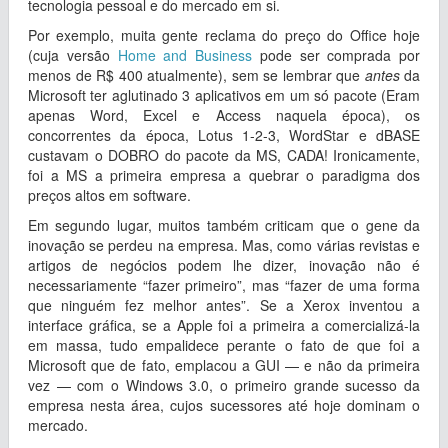
tecnologia pessoal e do mercado em si.
Por exemplo, muita gente reclama do preço do Office hoje
(cuja versão
Home and Business
pode ser comprada por
menos de R$ 400 atualmente), sem se lembrar que
antes
da
Microsoft ter aglutinado 3 aplicativos em um só pacote (Eram
apenas Word, Excel e Access naquela época), os
concorrentes da época, Lotus 1-2-3, WordStar e dBASE
custavam o DOBRO do pacote da MS, CADA! Ironicamente,
foi a MS a primeira empresa a quebrar o paradigma dos
preços altos em software.
Em segundo lugar, muitos também criticam que o gene da
inovação se perdeu na empresa. Mas, como várias revistas e
artigos de negócios podem lhe dizer, inovação não é
necessariamente “fazer primeiro”, mas “fazer de uma forma
que ninguém fez melhor antes”. Se a Xerox inventou a
interface gráfica, se a Apple foi a primeira a comercializá-la
em massa, tudo empalidece perante o fato de que foi a
Microsoft que de fato, emplacou a GUI — e não da primeira
vez — com o Windows 3.0, o primeiro grande sucesso da
empresa nesta área, cujos sucessores até hoje dominam o
mercado.