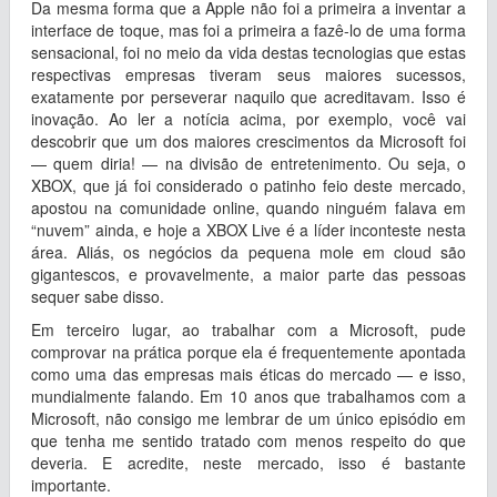
Da mesma forma que a Apple não foi a primeira a inventar a
interface de toque, mas foi a primeira a fazê-lo de uma forma
sensacional, foi no meio da vida destas tecnologias que estas
respectivas empresas tiveram seus maiores sucessos,
exatamente por perseverar naquilo que acreditavam. Isso é
inovação. Ao ler a notícia acima, por exemplo, você vai
descobrir que um dos maiores crescimentos da Microsoft foi
— quem diria! — na divisão de entretenimento. Ou seja, o
XBOX, que já foi considerado o patinho feio deste mercado,
apostou na comunidade online, quando ninguém falava em
“nuvem” ainda, e hoje a XBOX Live é a líder inconteste nesta
área. Aliás, os negócios da pequena mole em cloud são
gigantescos, e provavelmente, a maior parte das pessoas
sequer sabe disso.
Em terceiro lugar, ao trabalhar com a Microsoft, pude
comprovar na prática porque ela é frequentemente apontada
como uma das empresas mais éticas do mercado — e isso,
mundialmente falando. Em 10 anos que trabalhamos com a
Microsoft, não consigo me lembrar de um único episódio em
que tenha me sentido tratado com menos respeito do que
deveria. E acredite, neste mercado, isso é bastante
importante.