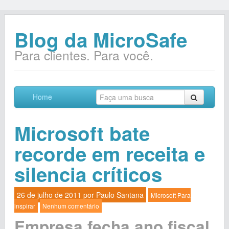
Blog da MicroSafe
Para clientes. Para você.
Home
Microsoft bate
recorde em receita e
silencia críticos
26 de julho de 2011 por
Paulo Santana
Microsoft
Para
inspirar
Nenhum comentário
Empresa fecha ano fiscal