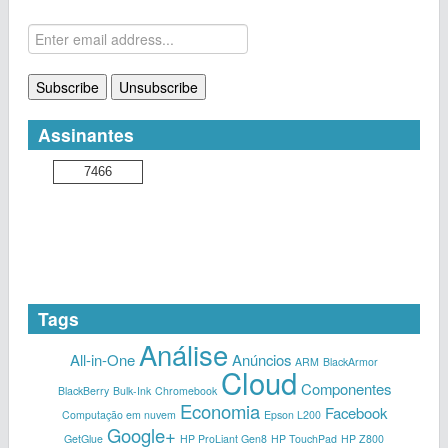
Assinantes
7466
Tags
Análise
All-in-One
Anúncios
ARM
BlackArmor
Cloud
Componentes
BlackBerry
Bulk-Ink
Chromebook
Economia
Facebook
Computação em nuvem
Epson L200
Google+
GetGlue
HP ProLiant Gen8
HP TouchPad
HP Z800