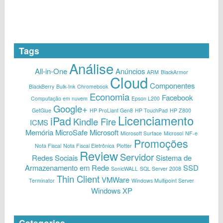
Tags
Análise
All-in-One
Anúncios
ARM
BlackArmor
Cloud
Componentes
BlackBerry
Bulk-Ink
Chromebook
Economia
Facebook
Computação em nuvem
Epson L200
Google+
GetGlue
HP ProLiant Gen8
HP TouchPad
HP Z800
Licenciamento
iPad
Kindle Fire
ICMS
Memória
MicroSafe
Microsoft
Microsoft Surface
Microsol
NF-e
Promoções
Nota Fiscal
Nota Fiscal Eletrônica
Plotter
Review
Servidor
Redes Sociais
Sistema de
Armazenamento em Rede
SSD
SonicWALL
SQL Server 2008
Thin Client
VMWare
Terminator
Windows Multipoint Server
Windows XP
Categorias