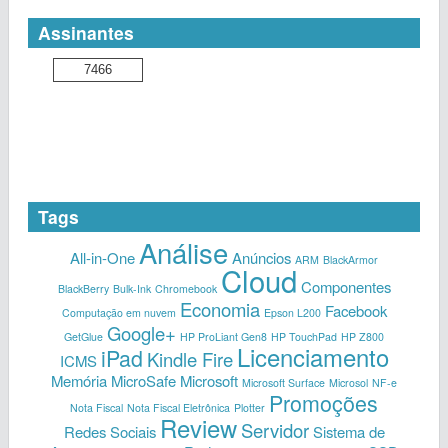
Assinantes
7466
Tags
Análise
All-in-One
Anúncios
ARM
BlackArmor
Cloud
Componentes
BlackBerry
Bulk-Ink
Chromebook
Economia
Facebook
Computação em nuvem
Epson L200
Google+
GetGlue
HP ProLiant Gen8
HP TouchPad
HP Z800
Licenciamento
iPad
Kindle Fire
ICMS
Memória
MicroSafe
Microsoft
Microsoft Surface
Microsol
NF-e
Promoções
Nota Fiscal
Nota Fiscal Eletrônica
Plotter
Review
Servidor
Redes Sociais
Sistema de