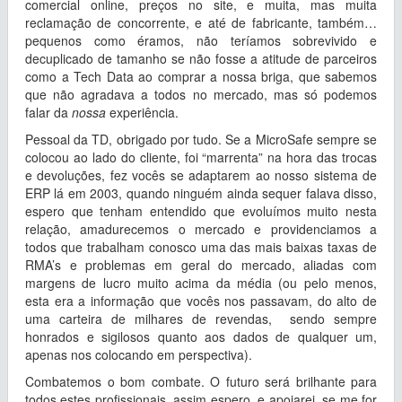
comercial online, preços no site, e muita, mas muita
reclamação de concorrente, e até de fabricante, também…
pequenos como éramos, não teríamos sobrevivido e
decuplicado de tamanho se não fosse a atitude de parceiros
como a Tech Data ao comprar a nossa briga, que sabemos
que não agradava a todos no mercado, mas só podemos
falar da
nossa
experiência.
Pessoal da TD, obrigado por tudo. Se a MicroSafe sempre se
colocou ao lado do cliente, foi “marrenta” na hora das trocas
e devoluções, fez vocês se adaptarem ao nosso sistema de
ERP lá em 2003, quando ninguém ainda sequer falava disso,
espero que tenham entendido que evoluímos muito nesta
relação, amadurecemos o mercado e providenciamos a
todos que trabalham conosco uma das mais baixas taxas de
RMA’s e problemas em geral do mercado, aliadas com
margens de lucro muito acima da média (ou pelo menos,
esta era a informação que vocês nos passavam, do alto de
uma carteira de milhares de revendas, sendo sempre
honrados e sigilosos quanto aos dados de qualquer um,
apenas nos colocando em perspectiva).
Combatemos o bom combate. O futuro será brilhante para
todos estes profissionais, assim espero, e apoiarei, se me for