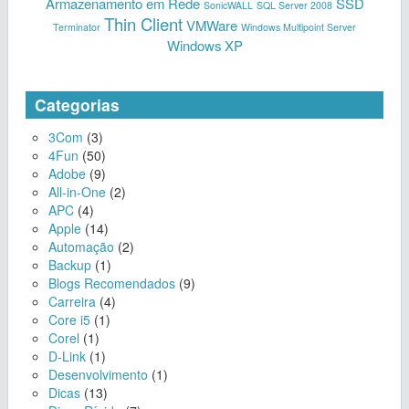
Armazenamento em Rede
SSD
SonicWALL
SQL Server 2008
Thin Client
VMWare
Terminator
Windows Multipoint Server
Windows XP
Categorias
3Com
(3)
4Fun
(50)
Adobe
(9)
All-in-One
(2)
APC
(4)
Apple
(14)
Automação
(2)
Backup
(1)
Blogs Recomendados
(9)
Carreira
(4)
Core i5
(1)
Corel
(1)
D-Link
(1)
Desenvolvimento
(1)
Dicas
(13)