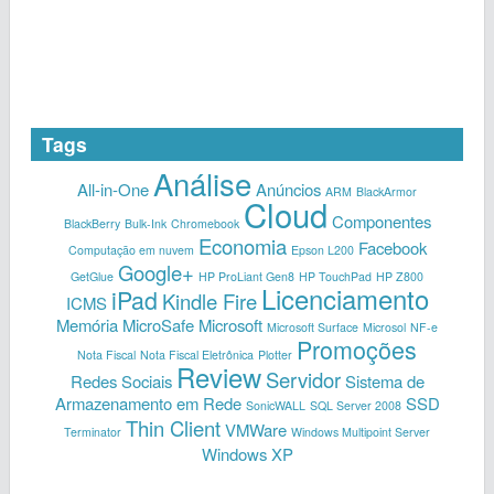
Tags
Análise
All-in-One
Anúncios
ARM
BlackArmor
Cloud
Componentes
BlackBerry
Bulk-Ink
Chromebook
Economia
Facebook
Computação em nuvem
Epson L200
Google+
GetGlue
HP ProLiant Gen8
HP TouchPad
HP Z800
Licenciamento
iPad
Kindle Fire
ICMS
Memória
MicroSafe
Microsoft
Microsoft Surface
Microsol
NF-e
Promoções
Nota Fiscal
Nota Fiscal Eletrônica
Plotter
Review
Servidor
Redes Sociais
Sistema de
Armazenamento em Rede
SSD
SonicWALL
SQL Server 2008
Thin Client
VMWare
Terminator
Windows Multipoint Server
Windows XP