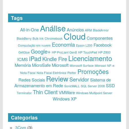
Tags
Análise
All-in-One
Anúncios
ARM
BlackArmor
Cloud
Componentes
BlackBerry
Bulk-Ink
Chromebook
Economia
Facebook
Computação em nuvem
Epson L200
Google+
GetGlue
HP ProLiant Gen8
HP TouchPad
HP Z800
Licenciamento
iPad
Kindle Fire
ICMS
Memória
MicroSafe
Microsoft
Microsoft Surface
Microsol
NF-e
Promoções
Nota Fiscal
Nota Fiscal Eletrônica
Plotter
Review
Servidor
Redes Sociais
Sistema de
Armazenamento em Rede
SSD
SonicWALL
SQL Server 2008
Thin Client
VMWare
Terminator
Windows Multipoint Server
Windows XP
Categorias
3Com
(3)