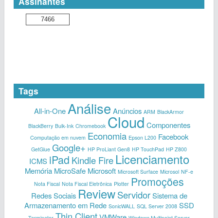
Assinantes
7466
Tags
Análise
All-in-One
Anúncios
ARM
BlackArmor
Cloud
Componentes
BlackBerry
Bulk-Ink
Chromebook
Economia
Facebook
Computação em nuvem
Epson L200
Google+
GetGlue
HP ProLiant Gen8
HP TouchPad
HP Z800
Licenciamento
iPad
Kindle Fire
ICMS
Memória
MicroSafe
Microsoft
Microsoft Surface
Microsol
NF-e
Promoções
Nota Fiscal
Nota Fiscal Eletrônica
Plotter
Review
Servidor
Redes Sociais
Sistema de
Armazenamento em Rede
SSD
SonicWALL
SQL Server 2008
Thin Client
VMWare
Terminator
Windows Multipoint Server