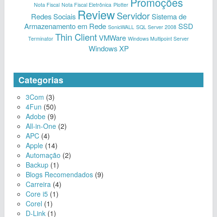
Promoções
Nota Fiscal
Nota Fiscal Eletrônica
Plotter
Review
Servidor
Redes Sociais
Sistema de
Armazenamento em Rede
SSD
SonicWALL
SQL Server 2008
Thin Client
VMWare
Terminator
Windows Multipoint Server
Windows XP
Categorias
3Com
(3)
4Fun
(50)
Adobe
(9)
All-in-One
(2)
APC
(4)
Apple
(14)
Automação
(2)
Backup
(1)
Blogs Recomendados
(9)
Carreira
(4)
Core i5
(1)
Corel
(1)
D-Link
(1)