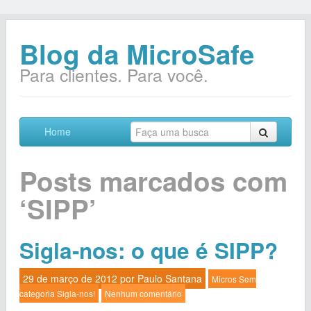
Blog da MicroSafe
Para clientes. Para você.
Home
Posts marcados com
‘SIPP’
Sigla-nos: o que é SIPP?
29 de março de 2012 por
Paulo Santana
Micros
Sem
categoria
Sigla-nos!
Nenhum comentário