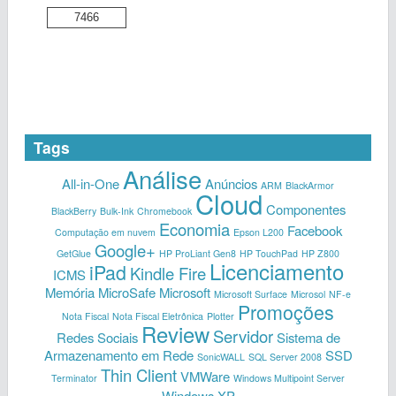
7466
Tags
Análise
All-in-One
Anúncios
ARM
BlackArmor
Cloud
Componentes
BlackBerry
Bulk-Ink
Chromebook
Economia
Facebook
Computação em nuvem
Epson L200
Google+
GetGlue
HP ProLiant Gen8
HP TouchPad
HP Z800
Licenciamento
iPad
Kindle Fire
ICMS
Memória
MicroSafe
Microsoft
Microsoft Surface
Microsol
NF-e
Promoções
Nota Fiscal
Nota Fiscal Eletrônica
Plotter
Review
Servidor
Redes Sociais
Sistema de
Armazenamento em Rede
SSD
SonicWALL
SQL Server 2008
Thin Client
VMWare
Terminator
Windows Multipoint Server
Windows XP