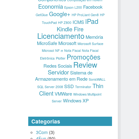
Economia
Facebook
Epson L200
Google+
GetGlue
HP ProLiant Gen8
HP
iPad
ICMS
TouchPad
HP Z800
Kindle Fire
Licenciamento
Memória
MicroSafe
Microsoft
Microsoft Surface
Microsol
NF-e
Nota Fiscal
Nota Fiscal
Promoções
Eletrônica
Plotter
Review
Redes Sociais
Servidor
Sistema de
Armazenamento em Rede
SonicWALL
Thin
SSD
SQL Server 2008
Terminator
Client
VMWare
Windows Multipoint
Windows XP
Server
Categorias
3Com
(3)
4Fun
(50)