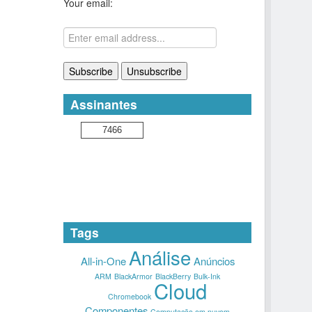
Your email:
Assinantes
7466
Tags
Análise
All-in-One
Anúncios
ARM
BlackArmor
BlackBerry
Bulk-Ink
Cloud
Chromebook
Componentes
Computação em nuvem